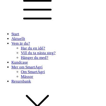
Start
Aktuellt
Vem är du?
Har du en idé?
Vill du ta nästa steg?
Hänger du med?
Kundcase
Mer om SmartAgri
Om SmartAgri
Mässor
Resursbank