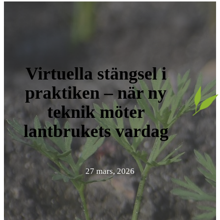
Virtuella stängsel i
praktiken – när ny
teknik möter
lantbrukets vardag
27 mars, 2026