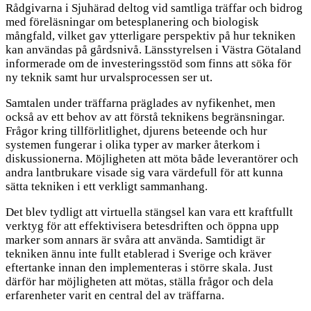
Rådgivarna i Sjuhärad deltog vid samtliga träffar och bidrog
med föreläsningar om betesplanering och biologisk
mångfald, vilket gav ytterligare perspektiv på hur tekniken
kan användas på gårdsnivå. Länsstyrelsen i Västra Götaland
informerade om de investeringsstöd som finns att söka för
ny teknik samt hur urvalsprocessen ser ut.
Samtalen under träffarna präglades av nyfikenhet, men
också av ett behov av att förstå teknikens begränsningar.
Frågor kring tillförlitlighet, djurens beteende och hur
systemen fungerar i olika typer av marker återkom i
diskussionerna. Möjligheten att möta både leverantörer och
andra lantbrukare visade sig vara värdefull för att kunna
sätta tekniken i ett verkligt sammanhang.
Det blev tydligt att virtuella stängsel kan vara ett kraftfullt
verktyg för att effektivisera betesdriften och öppna upp
marker som annars är svåra att använda. Samtidigt är
tekniken ännu inte fullt etablerad i Sverige och kräver
eftertanke innan den implementeras i större skala. Just
därför har möjligheten att mötas, ställa frågor och dela
erfarenheter varit en central del av träffarna.