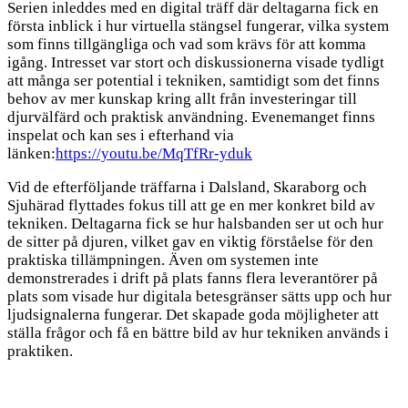
Serien inleddes med en digital träff där deltagarna fick en
första inblick i hur virtuella stängsel fungerar, vilka system
som finns tillgängliga och vad som krävs för att komma
igång. Intresset var stort och diskussionerna visade tydligt
att många ser potential i tekniken, samtidigt som det finns
behov av mer kunskap kring allt från investeringar till
djurvälfärd och praktisk användning. Evenemanget finns
inspelat och kan ses i efterhand via
länken:
https://youtu.be/MqTfRr-yduk
Vid de efterföljande träffarna i Dalsland, Skaraborg och
Sjuhärad flyttades fokus till att ge en mer konkret bild av
tekniken. Deltagarna fick se hur halsbanden ser ut och hur
de sitter på djuren, vilket gav en viktig förståelse för den
praktiska tillämpningen. Även om systemen inte
demonstrerades i drift på plats fanns flera leverantörer på
plats som visade hur digitala betesgränser sätts upp och hur
ljudsignalerna fungerar. Det skapade goda möjligheter att
ställa frågor och få en bättre bild av hur tekniken används i
praktiken.