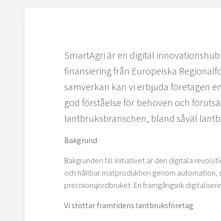
SmartAgri är en digital innovationshu
finansiering från Europeiska Regiona
samverkan kan vi erbjuda företagen en
god förståelse för behoven och förutsä
lantbruksbranschen, bland såväl lantbr
Bakgrund
Bakgrunden till initiativet är den digitala revol
och hållbar matproduktion genom automation, da
precisionsjordbruket. En framgångsrik digitaliser
Vi stöttar framtidens lantbruksföretag