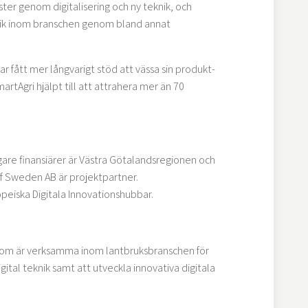
ster genom digitalisering och ny teknik, och
eknik inom branschen genom bland annat
r fått mer långvarigt stöd att vässa sin produkt-
martAgri hjälpt till att attrahera mer än 70
igare finansiärer är Västra Götalandsregionen och
f Sweden AB är projektpartner.
opeiska Digitala Innovationshubbar.
e som är verksamma inom lantbruksbranschen för
ital teknik samt att utveckla innovativa digitala