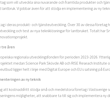
etag som vill utveckla sina nuvarande och framtida produkter och tjän
rt lantbruk. Vi jobbar även för att stödja en implementering av ny t
g i deras produkt- och tjänsteutveckling. Över 30 av dessa företag ha
utveckling och test av nya tekniklösningar för lantbruket. Totalt har S
innovationsprojekt.
 tre åren
Europeiska regionala utvecklingsfonden för perioden 2023-2026. Ytterl
jektet medan Science Park Skövde AB och RISE Reseach Institute o
utbud ligger helt i linje med Digital Europe och EU:s satsning på Eur
ementeringen av ny teknik
ag att kostnadsfritt stödja små och medelstora företag i Västsverig
ringens möjligheter, att snabbare ta till sig och implementera ny dig