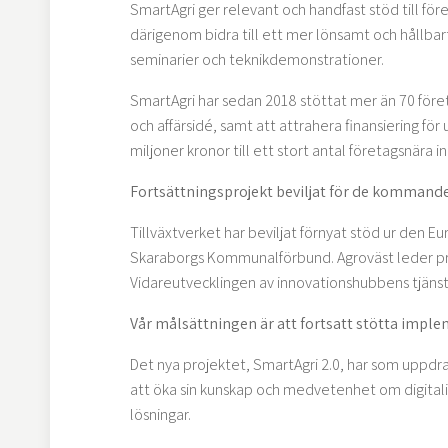
SmartAgri ger relevant och handfast stöd till för
därigenom bidra till ett mer lönsamt och hållba
seminarier och teknikdemonstrationer.
SmartAgri har sedan 2018 stöttat mer än 70 företa
och affärsidé, samt att attrahera finansiering för 
miljoner kronor till ett stort antal företagsnära 
Fortsättningsprojekt beviljat för de kommande
Tillväxtverket har beviljat förnyat stöd ur den 
Skaraborgs Kommunalförbund. Agroväst leder pro
Vidareutvecklingen av innovationshubbens tjänste
Vår målsättningen är att fortsatt stötta impl
Det nya projektet, SmartAgri 2.0, har som uppdr
att öka sin kunskap och medvetenhet om digitalise
lösningar.