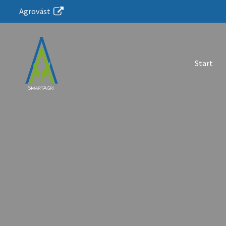
Agroväst
Start