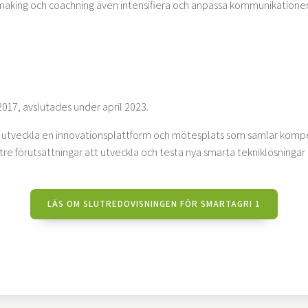
king och coachning även intensifiera och anpassa kommunikationen 
017, avslutades under april 2023.
 utveckla en innovationsplattform och mötesplats som samlar kompet
re förutsättningar att utveckla och testa nya smarta tekniklösningar 
LÄS OM SLUTREDOVISNINGEN FÖR SMARTAGRI 1