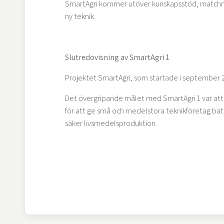
SmartAgri kommer utöver kunskapsstöd, matchma
ny teknik.
Slutredovisning av SmartAgri 1
Projektet SmartAgri, som startade i september 2
Det övergripande målet med SmartAgri 1 var att
för att ge små och medelstora teknikföretag bätt
säker livsmedelsproduktion.