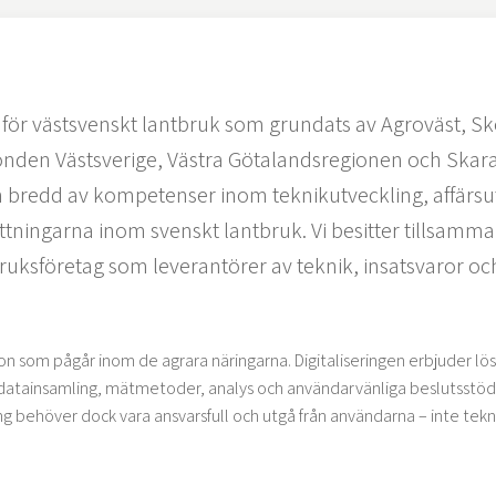
b för västsvenskt lantbruk som grundats av Agroväst, 
lfonden Västsverige, Västra Götalandsregionen och S
 bredd av kompetenser inom teknikutveckling, affärsut
ttningarna inom svenskt lantbruk. Vi besitter tillsamma
uksföretag som leverantörer av teknik, insatsvaror och
ution som pågår inom de agrara näringarna. Digitaliseringen erbjuder l
tainsamling, mätmetoder, analys och användarvänliga beslutsstödsys
ing behöver dock vara ansvarsfull och utgå från användarna – inte tekn