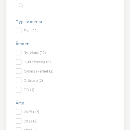
Autocomplete
Search content
Typ av media
Typ av media
Film
(22)
Ämnen
Ämnen
Ny teknik
(12)
Digitalisering
(6)
Cybersäkerhet
(2)
Drönare
(2)
EID
(1)
Årtal
Årtal
2025
(12)
2023
(3)