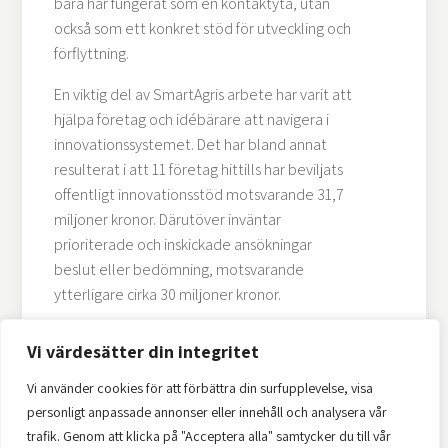
bara har fungerat som en kontaktyta, utan
också som ett konkret stöd för utveckling och
förflyttning.
En viktig del av SmartAgris arbete har varit att
hjälpa företag och idébärare att navigera i
innovationssystemet. Det har bland annat
resulterat i att 11 företag hittills har beviljats
offentligt innovationsstöd motsvarande 31,7
miljoner kronor. Därutöver inväntar
prioriterade och inskickade ansökningar
beslut eller bedömning, motsvarande
ytterligare cirka 30 miljoner kronor.
Bakom siffrorna finns företag, idéer och
Vi värdesätter din integritet
samarbeten som tagit steg framåt. Genom
framtagna innovationsansökningar samverkar
Vi använder cookies för att förbättra din surfupplevelse, visa
totalt 66 privata och offentliga organisationer.
personligt anpassade annonser eller innehåll och analysera vår
Det visar på kraften i att koppla samman rätt
trafik. Genom att klicka på "Acceptera alla" samtycker du till vår