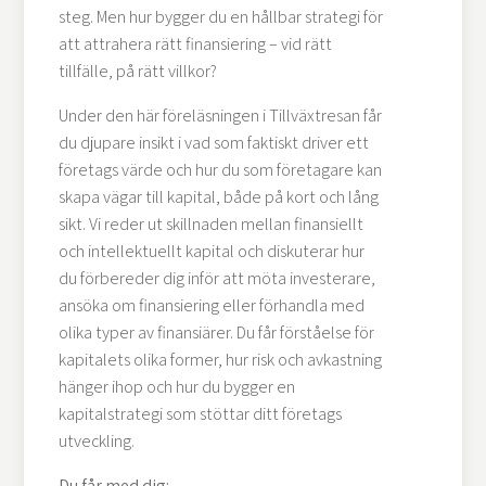
steg. Men hur bygger du en hållbar strategi för
att attrahera rätt finansiering – vid rätt
tillfälle, på rätt villkor?
Under den här föreläsningen i Tillväxtresan får
du djupare insikt i vad som faktiskt driver ett
företags värde och hur du som företagare kan
skapa vägar till kapital, både på kort och lång
sikt. Vi reder ut skillnaden mellan finansiellt
och intellektuellt kapital och diskuterar hur
du förbereder dig inför att möta investerare,
ansöka om finansiering eller förhandla med
olika typer av finansiärer. Du får förståelse för
kapitalets olika former, hur risk och avkastning
hänger ihop och hur du bygger en
kapitalstrategi som stöttar ditt företags
utveckling.
Du får med dig: