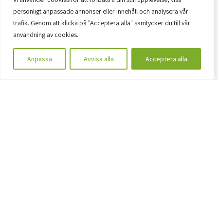
personligt anpassade annonser eller innehåll och analysera vår
trafik. Genom att klicka på "Acceptera alla" samtycker du till vår
användning av cookies.
Anpassa
Avvisa alla
Acceptera alla
Anna Emanuelsson, Science Park
Skövde.
Håkan Johansson, EkonomiVis AB.