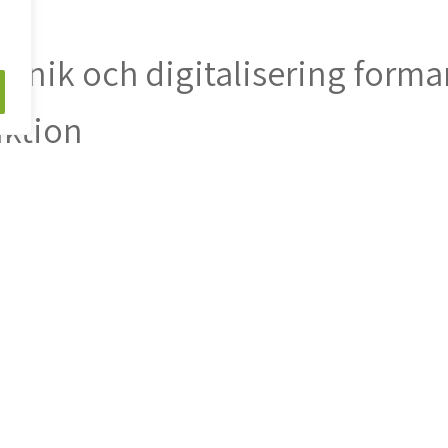
eknik och digitalisering forma
uktion
entrum för utvecklingen av svensk köttproduktion. Köttriksdagen visade
den utan aktivt förbereder sig för den. Införandet av elektroniska
å olika men kompletterande vägar mot en mer modern, transparent o
administration och ökad spårbarhet, medan virtuella stängsel öppnar
iv markanvändning. Tillsammans visar dessa satsningar hur innovation 
onsument, och samtidigt stärka svensk köttproduktions konkurrenskraft
knik, det handlar om hur branschen samarbetar, delar kunskap och 
djan. Den digitala transformationen är inte bara ett verktyg, utan en
mtidens krav från både marknad och konsument.