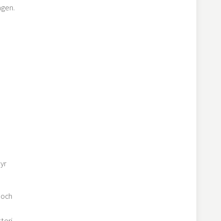
agen.
yr
 och
teri-