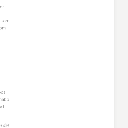
des
r som
 om
öds
snabb
och
m det