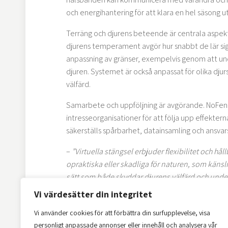
och energihantering för att klara en hel säsong u
Terräng och djurens beteende är centrala aspekte
djurens temperament avgör hur snabbt de lär si
anpassning av gränser, exempelvis genom att und
djuren. Systemet är också anpassat för olika djur
välfärd.
Samarbete och uppföljning är avgörande. NoFen
intresseorganisationer för att följa upp effekter
säkerställs spårbarhet, datainsamling och ansvars
–
”Virtuella stängsel erbjuder flexibilitet och hål
opraktiska eller skadliga för naturen, som känsli
sätt som både skyddar djurens välfärd och underl
Vi värdesätter din integritet
Denna satsning visar på potentialen att förändra 
datadrivna beslut som kan förbättra både produkt
Vi använder cookies för att förbättra din surfupplevelse, visa
modern teknik kan kombinera djurvälfärd, hållbarh
personligt anpassade annonser eller innehåll och analysera vår