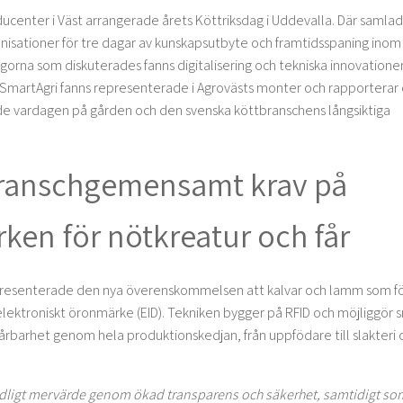
center i Väst arrangerade årets Köttriksdag i Uddevalla. Där samla
nisationer för tre dagar av kunskapsutbyte och framtidsspaning inom
gorna som diskuterades fanns digitalisering och tekniska innovatione
. SmartAgri fanns representerade i Agrovästs monter och rapporterar
åde vardagen på gården och den svenska köttbranschens långsiktiga
Branschgemensamt krav på
ken för nötkreatur och får
presenterade den nya överenskommelsen att kalvar och lamm som f
elektroniskt öronmärke (EID). Tekniken bygger på RFID och möjliggör 
pårbarhet genom hela produktionskedjan, från uppfödare till slakteri 
ydligt mervärde genom ökad transparens och säkerhet, samtidigt so