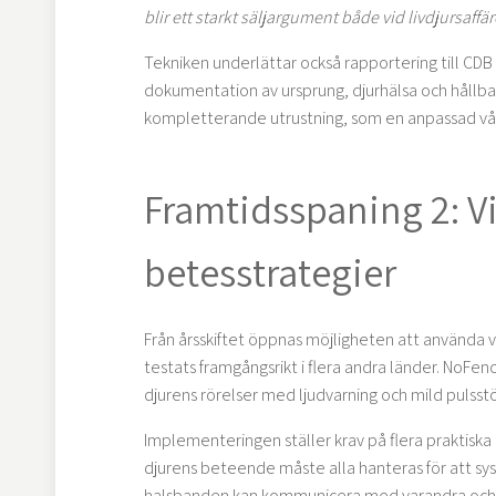
blir ett starkt säljargument både vid livdjursaff
Tekniken underlättar också rapportering till CDB 
dokumentation av ursprung, djurhälsa och hållb
kompletterande utrustning, som en anpassad våg
Framtidsspaning 2: Vi
betesstrategier
Från årsskiftet öppnas möjligheten att använda vir
testats framgångsrikt i flera andra länder. NoFe
djurens rörelser med ljudvarning och mild pulsstö
Implementeringen ställer krav på flera praktiska 
djurens beteende måste alla hanteras för att sys
halsbanden kan kommunicera med varandra och v