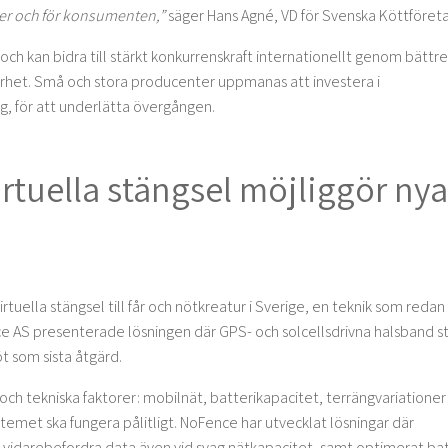
ärer och för konsumenten,”
säger Hans Agné, VD för Svenska Köttföret
och kan bidra till stärkt konkurrenskraft internationellt genom bättre
arhet. Små och stora producenter uppmanas att investera i
, för att underlätta övergången.
rtuella stängsel möjliggör nya
tuella stängsel till får och nötkreatur i Sverige, en teknik som redan
nce AS presenterade lösningen där GPS- och solcellsdrivna halsband st
t som sista åtgärd.
och tekniska faktorer: mobilnät, batterikapacitet, terrängvariationer
temet ska fungera pålitligt. NoFence har utvecklat lösningar där
idarebefordra data även vid svag nätkapacitet, samt optimerat bat