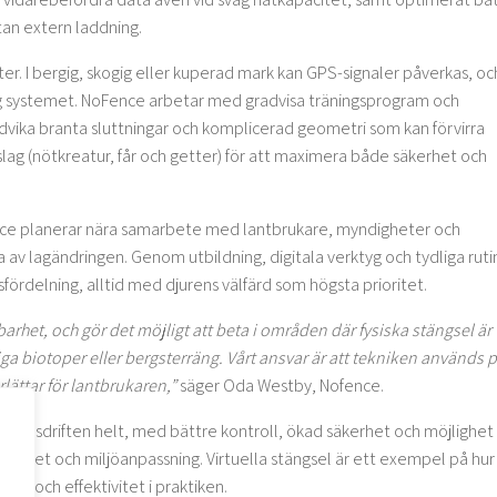
tan extern laddning.
r. I bergig, skogig eller kuperad mark kan GPS-signaler påverkas, oc
g systemet. NoFence arbetar med gradvisa träningsprogram och
vika branta sluttningar och komplicerad geometri som kan förvirra
slag (nötkreatur, får och getter) för att maximera både säkerhet och
ce planerar nära samarbete med lantbrukare, myndigheter och
na av lagändringen. Genom utbildning, digitala verktyg och tydliga ruti
fördelning, alltid med djurens välfärd som högsta prioritet.
lbarhet, och gör det möjligt att beta i områden där fysiska stängsel är
ga biotoper eller bergsterräng. Vårt ansvar är att tekniken används p
ättar för lantbrukaren,”
säger Oda Westby, Nofence.
betesdriften helt, med bättre kontroll, ökad säkerhet och möjlighet t
ivitet och miljöanpassning. Virtuella stängsel är ett exempel på hur
et och effektivitet i praktiken.