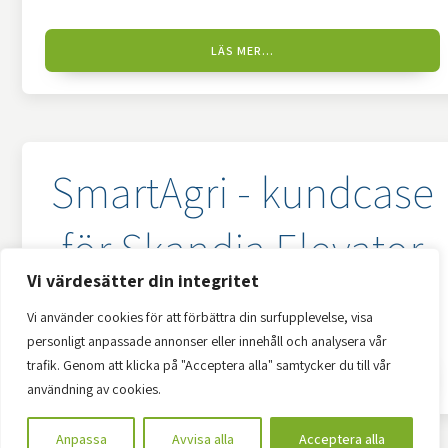
LÄS MER...
SmartAgri - kundcase
för Skandia Elevator
Vi värdesätter din integritet
4 augusti, 2023
Vi använder cookies för att förbättra din surfupplevelse, visa
personligt anpassade annonser eller innehåll och analysera vår
trafik. Genom att klicka på "Acceptera alla" samtycker du till vår
LÄS MER...
användning av cookies.
Anpassa
Avvisa alla
Acceptera alla