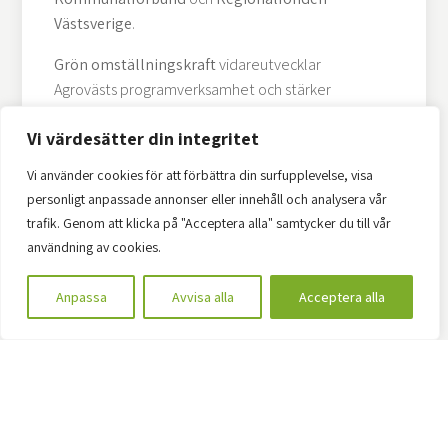
Västsverige
.
Grön omställningskraft
vidareutvecklar
Agrovästs programverksamhet och stärker
Agrovästs position som klustermotor för
Vi värdesätter din integritet
lantbruket i Västra Götaland genom ett ökat
fokus på cirkulär, resurseffektiv och jämställd
Vi använder cookies för att förbättra din surfupplevelse, visa
utveckling inom jordbruk och trädgård, samt
personligt anpassade annonser eller innehåll och analysera vår
fördjupad samverkan med branschens
trafik. Genom att klicka på "Acceptera alla" samtycker du till vår
aktörer. Projektet finansieras också av
användning av cookies.
Regionalfonden Västsverige.
Anpassa
Avvisa alla
Acceptera alla
Agroväst – en drivande kraft i
omställningen
Med lång erfarenhet av klusterutveckling och
innovationssamverkan ligger Agroväst fokus
på att omsätta forskning och teknik till