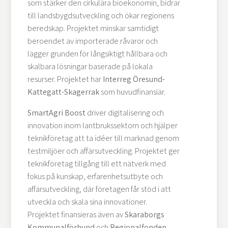
som stärker den cirkulära bioekonomin, bidrar
till landsbygdsutveckling och ökar regionens
beredskap. Projektet minskar samtidigt
beroendet av importerade råvaror och
lägger grunden för långsiktigt hållbara och
skalbara lösningar baserade på lokala
resurser. Projektet har
Interreg Öresund-
Kattegatt-Skagerrak
som huvudfinansiär.
SmartAgri Boost
driver digitalisering och
innovation inom lantbrukssektorn och hjälper
teknikföretag att ta idéer till marknad genom
testmiljöer och affärsutveckling. Projektet ger
teknikföretag tillgång till ett nätverk med
fokus på kunskap, erfarenhetsutbyte och
affärsutveckling, där företagen får stöd i att
utveckla och skala sina innovationer.
Projektet finansieras även av
Skaraborgs
Kommunalförbund
och
Regionalfonden