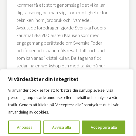
kommer få ett stort genomslag i det vi kallar
digitalisering och han såg stora möjligheter för
tekniken inom jordbruk och livsmedel.
Avslutade föredragen gjorde Svenska Foders
karismatiska VD Carsten Klausen som med
engagemang berättade om Svenska Foder
och foder och spannmåls resa hittills och vad
som kan anas i kristallkulan. Deltagarna fick
sedan ha en workshop och med tanke på hur
engagerade man var kan det med säkerhet
Vi värdesätter din integritet
sägas att syftet uppnåtts med dagen-
Nyskapat intresse för digitalisering! SmartAgri
Vi använder cookies för att förbättra din surfupplevelse, visa
fick också ett 20-tal anmälningar från
personligt anpassade annonser eller innehåll och analysera vår
företagen att starta analyser och projekt i
trafik. Genom att klicka på "Acceptera alla" samtycker du till vår
syfte att stödja företagen i sina digitala
användning av cookies.
utvecklingsprocesser
Anpassa
Avvisa alla
Acceptera alla