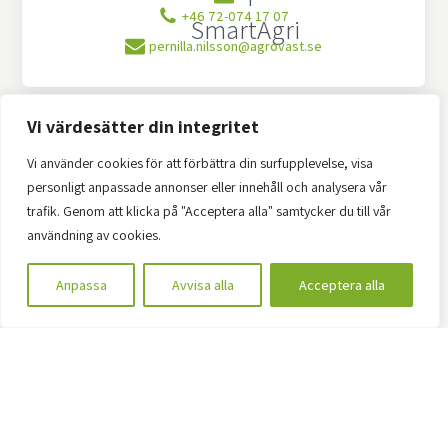
+46 72-074 17 07
pernilla.nilsson@agrovast.se
Vi värdesätter din integritet
Vi använder cookies för att förbättra din surfupplevelse, visa
personligt anpassade annonser eller innehåll och analysera vår
trafik. Genom att klicka på "Acceptera alla" samtycker du till vår
Malin Komaiszko
användning av cookies.
Projektledare / Project leader
Kommunikatör / Communication Manager
Anpassa
Avvisa alla
Acceptera alla
+46 72-071 17 05
malin.komaiszko@agrovast.se