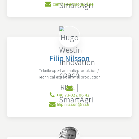
camilla.persson@ri.se
Filip Nilsson
Teknikexpert animalieproduktion /
Technical expert animal production
+46 73-022 06 42
filip.nilsson@ri.se